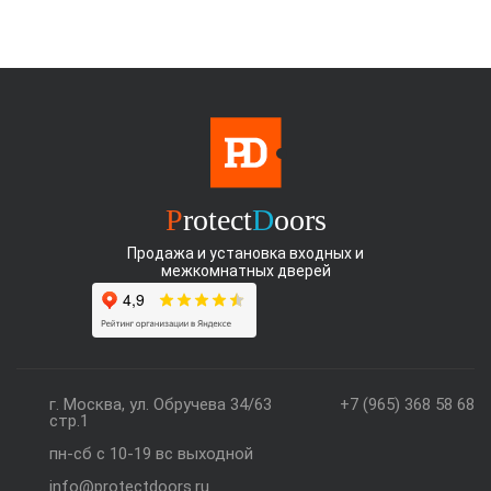
P
rotect
D
oors
Продажа и установка входных и
межкомнатных дверей
г. Москва, ул. Обручева 34/63
+7 (965) 368 58 68
стр.1
пн-сб с 10-19 вс выходной
info@protectdoors.ru