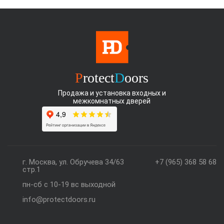
P
rotect
D
oors
Продажа и установка входных и
межкомнатных дверей
г. Москва, ул. Обручева 34/63
+7 (965) 368 58 68
стр.1
пн-сб с 10-19 вс выходной
info@protectdoors.ru