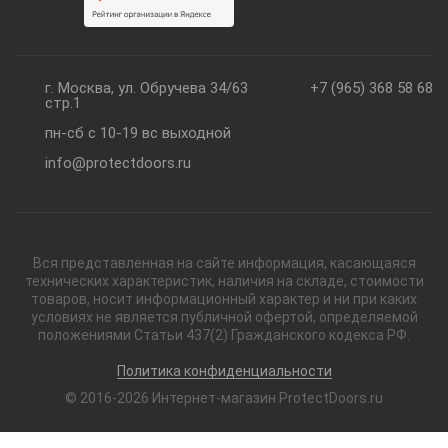
г. Москва, ул. Обручева 34/63
+7 (965) 368 58 68
стр.1
пн-сб с 10-19 вс выходной
info@protectdoors.ru
Вся представленная на сайте информация, касающаяся
технических характеристик, наличия на складе, стоимости
товаров, носит информационный характер и ни при каких
условиях не является публичной офертой, определяемой
положениями Статьи 437(2) Гражданского кодекса РФ.
Политика конфиденциальности
© 2016-2026 Интернет-магазин ProtectDoors.ru