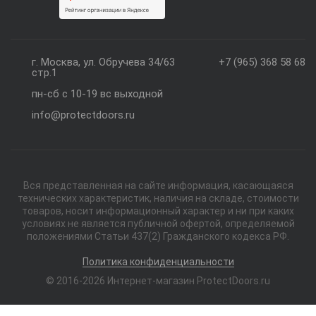
г. Москва, ул. Обручева 34/63
+7 (965) 368 58 68
стр.1
пн-сб с 10-19 вс выходной
info@protectdoors.ru
Вся представленная на сайте информация, касающаяся
технических характеристик, наличия на складе, стоимости
товаров, носит информационный характер и ни при каких
условиях не является публичной офертой, определяемой
положениями Статьи 437(2) Гражданского кодекса РФ.
Политика конфиденциальности
© 2016-2026 Интернет-магазин ProtectDoors.ru