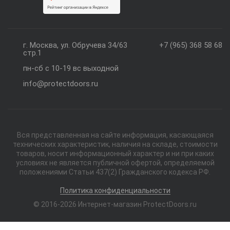
г. Москва, ул. Обручева 34/63
+7 (965) 368 58 68
стр.1
пн-сб с 10-19 вс выходной
info@protectdoors.ru
Вся представленная на сайте информация, касающаяся
технических характеристик, наличия на складе, стоимости
товаров, носит информационный характер и ни при каких
условиях не является публичной офертой, определяемой
положениями Статьи 437(2) Гражданского кодекса РФ.
Политика конфиденциальности
© 2016-2026 Интернет-магазин ProtectDoors.ru