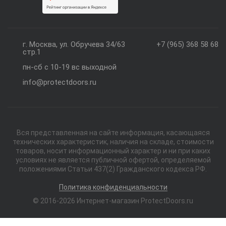
г. Москва, ул. Обручева 34/63
+7 (965) 368 58 68
стр.1
пн-сб с 10-19 вс выходной
info@protectdoors.ru
Вся представленная на сайте информация, касающаяся
технических характеристик, наличия на складе, стоимости
товаров, носит информационный характер и ни при каких
условиях не является публичной офертой, определяемой
положениями Статьи 437(2) Гражданского кодекса РФ.
Политика конфиденциальности
© 2016-2026 Интернет-магазин ProtectDoors.ru