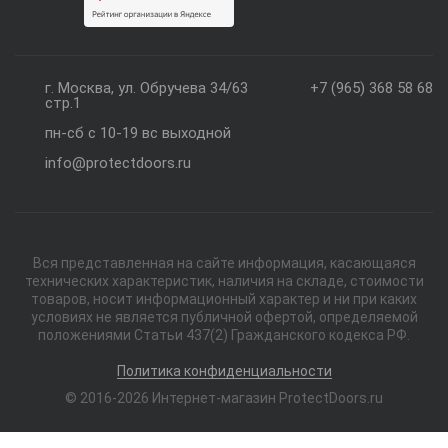
г. Москва, ул. Обручева 34/63
+7 (965) 368 58 68
стр.1
пн-сб с 10-19 вс выходной
info@protectdoors.ru
Вся представленная на сайте информация, касающаяся
технических характеристик, наличия на складе, стоимости
товаров, носит информационный характер и ни при каких
условиях не является публичной офертой, определяемой
положениями Статьи 437(2) Гражданского кодекса РФ.
Политика конфиденциальности
© 2016-2026 Интернет-магазин ProtectDoors.ru