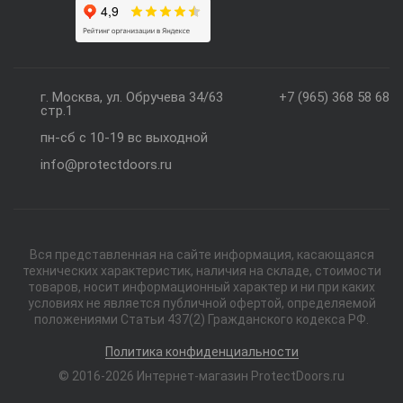
г. Москва, ул. Обручева 34/63
+7 (965) 368 58 68
стр.1
пн-сб с 10-19 вс выходной
info@protectdoors.ru
Вся представленная на сайте информация, касающаяся
технических характеристик, наличия на складе, стоимости
товаров, носит информационный характер и ни при каких
условиях не является публичной офертой, определяемой
положениями Статьи 437(2) Гражданского кодекса РФ.
Политика конфиденциальности
© 2016-2026 Интернет-магазин ProtectDoors.ru