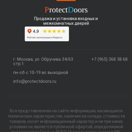
P
rotect
D
oors
Продажа и установка входных и
межкомнатных дверей
г. Москва, ул. Обручева 34/63
+7 (965) 368 58 68
стр.1
пн-сб с 10-19 вс выходной
info@protectdoors.ru
Вся представленная на сайте информация, касающаяся
технических характеристик, наличия на складе, стоимости
товаров, носит информационный характер и ни при каких
условиях не является публичной офертой, определяемой