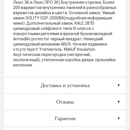
Люкс 3К и Люкс ПРО 3К)
Внутренняя отделка:
Более
200 вариантов внутренних панелей в разнообразных
вариантов дизайна и цвета.
Основной замок:
Умный
замок SOLITY GSP-2000BK(подробная информация
ниже).
Дополнительный замок:
KALE 287D
цилиндровый сейфового типа IV класса с
поворотными ригелями и врезной броненакладкой
Armadillo protector черный квадрат. Немецкий
цилиндровый механизм ABUS. Ночная задвижка
отсутствует!
Утеплитель:
KNAUF Insulation.
Акустическая перегородка (негорючий,
экологичный), утепленная коробка двери, проклейка
изолоном.
Доставка и установка
Отзывы
Гарантия