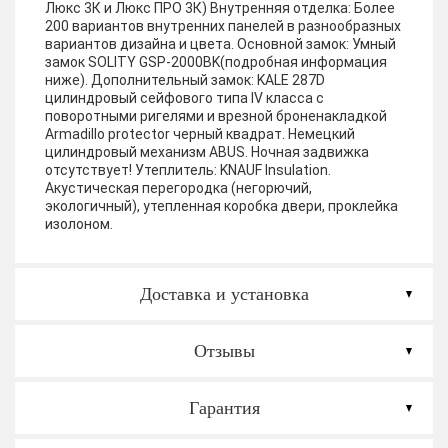
Люкс 3К и Люкс ПРО 3К)
Внутренняя отделка:
Более
200 вариантов внутренних панелей в разнообразных
вариантов дизайна и цвета.
Основной замок:
Умный
замок SOLITY GSP-2000BK(подробная информация
ниже).
Дополнительный замок:
KALE 287D
цилиндровый сейфового типа IV класса с
поворотными ригелями и врезной броненакладкой
Armadillo protector черный квадрат. Немецкий
цилиндровый механизм ABUS. Ночная задвижка
отсутствует!
Утеплитель:
KNAUF Insulation.
Акустическая перегородка (негорючий,
экологичный), утепленная коробка двери, проклейка
изолоном.
Доставка и установка
Отзывы
Гарантия