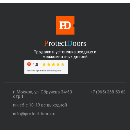
P
rotect
D
oors
Продажа и установка входных и
межкомнатных дверей
г. Москва, ул. Обручева 34/63
+7 (965) 368 58 68
стр.1
пн-сб с 10-19 вс выходной
info@protectdoors.ru