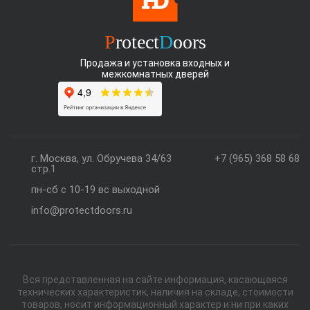
P
rotect
D
oors
Продажа и установка входных и
межкомнатных дверей
г. Москва, ул. Обручева 34/63
+7 (965) 368 58 68
стр.1
пн-сб с 10-19 вс выходной
info@protectdoors.ru
Вся представленная на сайте информация, касающаяся
технических характеристик, наличия на складе, стоимости
товаров, носит информационный характер и ни при каких