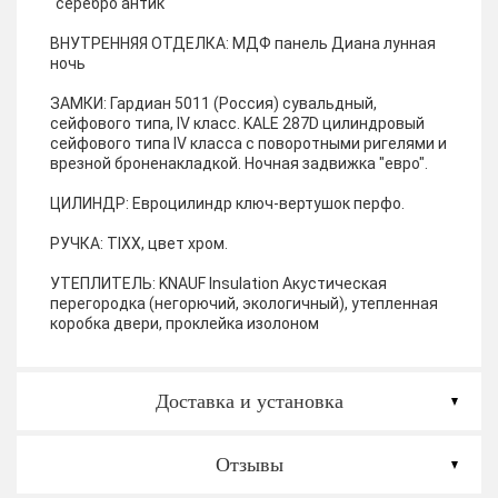
"серебро антик"
ВНУТРЕННЯЯ ОТДЕЛКА:
МДФ панель Диана лунная
ночь
ЗАМКИ:
Гардиан 5011 (Россия) сувальдный,
сейфового типа, IV класс. KALE 287D цилиндровый
сейфового типа IV класса с поворотными ригелями и
врезной броненакладкой. Ночная задвижка "евро".
ЦИЛИНДР:
Евроцилиндр ключ-вертушок перфо.
РУЧКА:
TIXX, цвет хром.
УТЕПЛИТЕЛЬ:
KNAUF Insulation Акустическая
перегородка (негорючий, экологичный), утепленная
коробка двери, проклейка изолоном
Доставка и установка
Отзывы