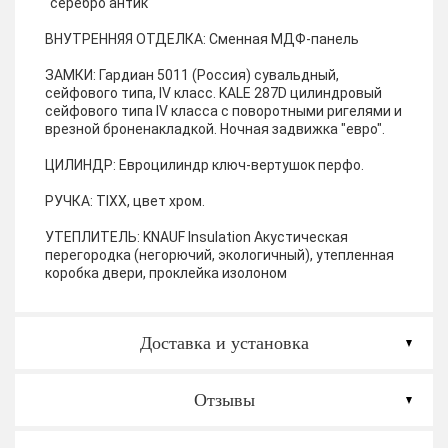
"серебро антик"
ВНУТРЕННЯЯ ОТДЕЛКА:
Сменная МДФ-панель
ЗАМКИ:
Гардиан 5011 (Россия) сувальдный,
сейфового типа, IV класс. KALE 287D цилиндровый
сейфового типа IV класса с поворотными ригелями и
врезной броненакладкой. Ночная задвижка "евро".
ЦИЛИНДР:
Евроцилиндр ключ-вертушок перфо.
РУЧКА:
TIXX, цвет хром.
УТЕПЛИТЕЛЬ:
KNAUF Insulation Акустическая
перегородка (негорючий, экологичный), утепленная
коробка двери, проклейка изолоном
Доставка и установка
Отзывы