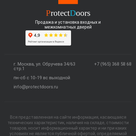
P
rotect
D
oors
Продажа и установка входных и
межкомнатных дверей
г. Москва, ул. Обручева 34/63
+7 (965) 368 58 68
стр.1
пн-сб с 10-19 вс выходной
info@protectdoors.ru
Вся представленная на сайте информация, касающаяся
технических характеристик, наличия на складе, стоимости
товаров, носит информационный характер и ни при каких
условиях не является публичной офертой, определяемой