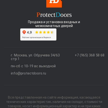
P
rotect
D
oors
Продажа и установка входных и
межкомнатных дверей
г. Москва, ул. Обручева 34/63
+7 (965) 368 58 68
стр.1
пн-сб с 10-19 вс выходной
info@protectdoors.ru
Вся представленная на сайте информация, касающаяся
технических характеристик, наличия на складе, стоимости
товаров, носит информационный характер и ни при каких