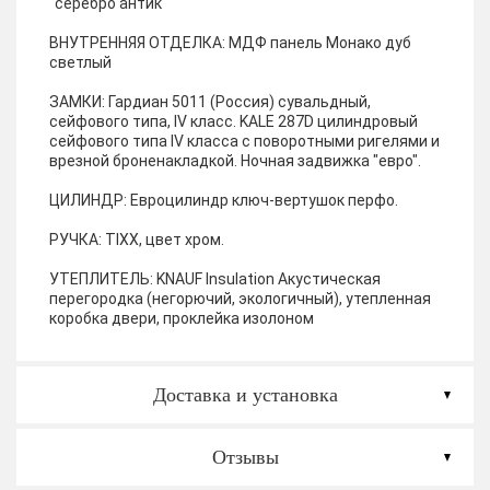
"серебро антик"
ВНУТРЕННЯЯ ОТДЕЛКА:
МДФ панель Монако дуб
светлый
ЗАМКИ:
Гардиан 5011 (Россия) сувальдный,
сейфового типа, IV класс. KALE 287D цилиндровый
сейфового типа IV класса с поворотными ригелями и
врезной броненакладкой. Ночная задвижка "евро".
ЦИЛИНДР:
Евроцилиндр ключ-вертушок перфо.
РУЧКА:
TIXX, цвет хром.
УТЕПЛИТЕЛЬ:
KNAUF Insulation Акустическая
перегородка (негорючий, экологичный), утепленная
коробка двери, проклейка изолоном
Доставка и установка
Отзывы