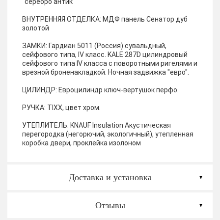
"серебро антик"
ВНУТРЕННЯЯ ОТДЕЛКА:
МДФ панель Сенатор дуб
золотой
ЗАМКИ:
Гардиан 5011 (Россия) сувальдный,
сейфового типа, IV класс. KALE 287D цилиндровый
сейфового типа IV класса с поворотными ригелями и
врезной броненакладкой. Ночная задвижка "евро".
ЦИЛИНДР:
Евроцилиндр ключ-вертушок перфо.
РУЧКА:
TIXX, цвет хром.
УТЕПЛИТЕЛЬ:
KNAUF Insulation Акустическая
перегородка (негорючий, экологичный), утепленная
коробка двери, проклейка изолоном
Доставка и установка
Отзывы