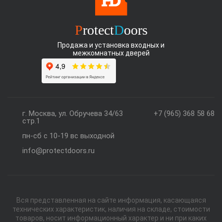
P
rotect
D
oors
Продажа и установка входных и
межкомнатных дверей
г. Москва, ул. Обручева 34/63
+7 (965) 368 58 68
стр.1
пн-сб с 10-19 вс выходной
info@protectdoors.ru
Вся представленная на сайте информация, касающаяся
технических характеристик, наличия на складе, стоимости
товаров, носит информационный характер и ни при каких