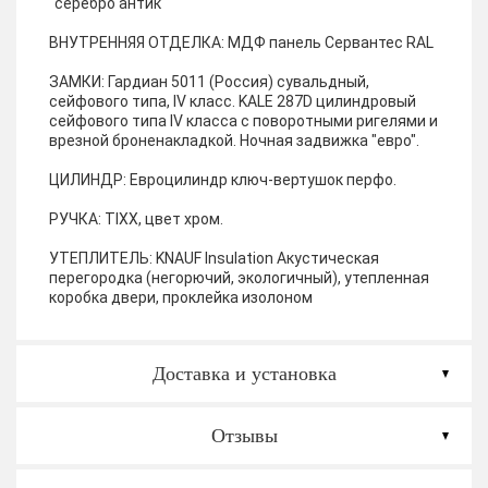
"серебро антик"
ВНУТРЕННЯЯ ОТДЕЛКА:
МДФ панель Сервантес RAL
ЗАМКИ:
Гардиан 5011 (Россия) сувальдный,
сейфового типа, IV класс. KALE 287D цилиндровый
сейфового типа IV класса с поворотными ригелями и
врезной броненакладкой. Ночная задвижка "евро".
ЦИЛИНДР:
Евроцилиндр ключ-вертушок перфо.
РУЧКА:
TIXX, цвет хром.
УТЕПЛИТЕЛЬ:
KNAUF Insulation Акустическая
перегородка (негорючий, экологичный), утепленная
коробка двери, проклейка изолоном
Доставка и установка
Отзывы