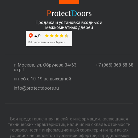
P
rotect
D
oors
Продажа и установка входных и
межкомнатных дверей
г. Москва, ул. Обручева 34/63
+7 (965) 368 58 68
стр.1
пн-сб с 10-19 вс выходной
info@protectdoors.ru
Вся представленная на сайте информация, касающаяся
технических характеристик, наличия на складе, стоимости
товаров, носит информационный характер и ни при каких
условиях не является публичной офертой, определяемой