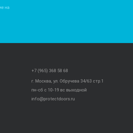
ие на
+7 (965) 368 58 68
г. Москва, ул. Обручева 34/63 стр.1
пн-сб с 10-19 вс выходной
info@protectdoors.ru