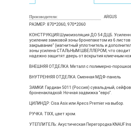
ARGUS
Производители:
РАЗМЕР:
870*2060, 970*2060
КОНСТРУКЦИЯ:
Шумоизоляция ДО 54 ДЦБ. Усиленна
усиление замковой зоны бронепакетом из 6 листов
закрывание" (магнитный уплотнитель и дополните
зоны усилена СТАЛЬНЫМ ШВЕЛЛЕРОМ, что сводит 
надежно защитят дверь от вскрытия клиечным но
ВНЕШНЯЯ ОТДЕЛКА:
Металл с полимерно-порошков
ВНУТРЕННЯЯ ОТДЕЛКА:
Сменная МДФ-панель
ЗАМКИ:
Гардиан 5011 (Россия) сувальдный, сейфово
броненакладкой. Ночная задвижка "евро".
ЦИЛИНДР:
Cisa Asix или Apecs Premier на выбор.
РУЧКА:
TIXX, цвет хром.
УТЕПЛИТЕЛЬ:
Акустическая Перегородка KNAUF Insu