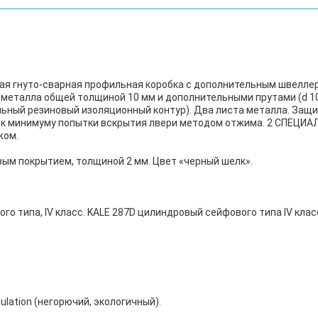
я гнуто-сварная профильная коробка с дополнительным швеллер
 металла общей толщиной 10 мм и дополнительными прутами (d 10
льный резиновый изоляционный контур). Два листа металла. Защи
к минимуму попытки вскрытия лвери методом отжима. 2 СПЕЦИ
жом.
ым покрытием, толщиной 2 мм. Цвет «черный шелк».
го типа, IV класс. KALE 287D цилиндровый сейфового типа IV кла
lation (негорючий, экологичный).