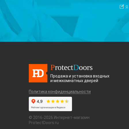
Я
P
rotect
D
oors
Продажа и установка входных
и межкомнатных дверей
Политика конфиденциальности
© 2016-2026 Интернет-магазин
ProtectDoors.ru