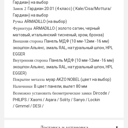
Гардиан) на выбор
Гардиан 20.01 (4 класс) ( Kale/Cisa/Mottura/
Замок 2
Гардиан) на выбор
ARMADILLO (на выбор)
Ручка
ARMADILLO ( золото сатин, черный
Фурнитура
матовый, итальянский тисненый, хром, бронза)
Панель МДФ (10 мм-12мм -16 мм)
Внешняя сторона
экошпон Альянс, эмаль RAL, натуральный шпон, HPL
EGGER
Панель МДФ (10 мм-12мм -16 мм)
Внутренняя сторона
экошпон Альянс, эмаль RAL, натуральный шпон, HPL
EGGER)
муар AKZO NOBEL (цвет на выбор)
Покрытие металла
В цвет панели, вылет 80 мм
Наличники
Dircode /
Возможно установить биометрические замки
PHILIPS / Xaomi / Aqara / Solity / Sanyo / Lockin
/ Gimmel / DESI /
Доставка и установка