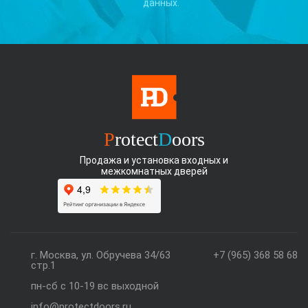
данных.
P
rotect
D
oors
Продажа и установка входных и
межкомнатных дверей
г. Москва, ул. Обручева 34/63
+7 (965) 368 58 68
стр.1
пн-сб с 10-19 вс выходной
info@protectdoors.ru