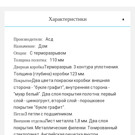
Характеристики
Асд
Производители:
Дом
Назначение:
С терморазрывом
Опции:
110 мм
Толщина полотна:
Терморазрыв. 3 контура уплотнения.
Дверная коробка
Толщина (глубина) коробки 123 мм.
Два цвета покраски коробки: внешняя
Покрытие
сторона - "букле графит", внутренняя сторона -
"муар белый". Два слоя покрытия полотна: первый
слой - цинкогрунт, второй слой - порошковое
покрытие "букле графит".
3 петли с подшипником.
Петли
Лист металла 1,8 мм. Два слоя
Внешняя отделка
покрытия. Металлические филенки. Тонированный
стеклопакет. Английская решетка внутри