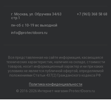
г. Москва, ул. Обручева 34/63
+7 (965) 368 58 68
стр.1
пн-сб с 10-19 вс выходной
info@protectdoors.ru
Вся представленная на сайте информация, касающаяся
технических характеристик, наличия на складе, стоимости
товаров, носит информационный характер и ни при каких
условиях не является публичной офертой, определяемой
положениями Статьи 437(2) Гражданского кодекса РФ.
Политика конфиденциальности
© 2016-2026 Интернет-магазин ProtectDoors.ru