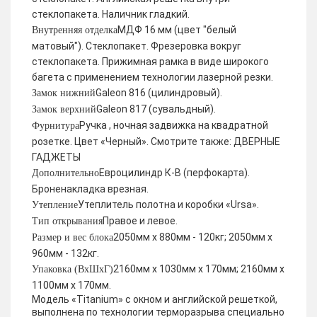
стеклопакета. Наличник гладкий.
МДФ 16 мм (цвет "белый
Внутренняя отделка
матовый"). Стеклопакет. Фрезеровка вокруг
стеклопакета. Прижимная рамка в виде широкого
багета с применением технологии лазерной резки.
Galeon 816 (цилиндровый).
Замок нижний
Galeon 817 (сувальдный).
Замок верхний
Ручка , ночная задвижка на квадратной
Фурнитура
розетке. Цвет «Черный». Смотрите также: ДВЕРНЫЕ
ГАДЖЕТЫ
Евроцилиндр К-В (перфокарта).
Дополнительно
Броненакладка врезная.
Утеплитель полотна и коробки «Ursa».
Утепление
Правое и левое.
Тип открывания
2050мм х 880мм - 120кг; 2050мм х
Размер и вес блока
960мм - 132кг.
2160мм х 1030мм х 170мм; 2160мм х
Упаковка (ВхШхГ)
1100мм х 170мм.
Модель «Titanium» с окном и английской решеткой,
выполнена по технологии терморазрыва специально