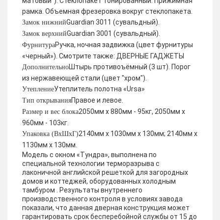
матовый"). Стеклопакет тонированный. Прижимная
рамка. Объемная фрезеровка вокруг стеклопакета.
Guardian 3011 (сувальдный).
Замок нижний
Guardian 3001 (сувальдный).
Замок верхний
Ручка, ночная задвижка (цвет фурнитуры
Фурнитура
«черный»). Смотрите также: ДВЕРНЫЕ ГАДЖЕТЫ
Штырь противоъёмный (3 шт). Порог
Дополнительно
из нержавеющей стали (цвет "хром").
Утеплитель полотна «Ursa»
Утепление
Правое и левое.
Тип открывания
2050мм х 880мм - 95кг, 2050мм х
Размер и вес блока
960мм - 103кг.
2140мм х 1030мм х 130мм; 2140мм х
Упаковка (ВхШхГ)
1130мм х 130мм.
Модель с окном «Тундра», выполнена по
специальной технологии терморазрыва с
лаконичной английской решеткой для загородных
домов и коттеджей, оборудованных холодным
тамбуром . Результаты внутреннего
производственного контроля в условиях завода
показали, что данная дверная конструкция может
гарантировать срок бесперебойной службы от 15 до