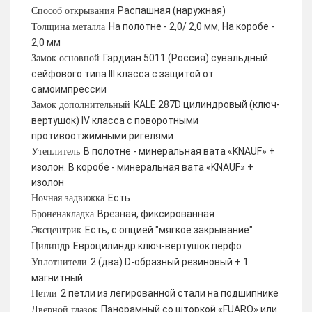
Распашная (наружная)
Способ открывания
На полотне - 2,0/ 2,0 мм, На коробе -
Толщина металла
2,0 мм
Гардиан 5011 (Россия) сувальдный
Замок основной
сейфового типа III класса с защитой от
самоимпрессии
KALE 287D цилиндровый (ключ-
Замок дополнительный
вертушок) IV класса с поворотными
противоотжимными ригелями
В полотне - минеральная вата «KNAUF» +
Утеплитель
изолон. В коробе - минеральная вата «KNAUF» +
изолон
Есть
Ночная задвижка
Врезная, фиксированная
Броненакладка
Есть, с опцией "мягкое закрывание"
Эксцентрик
Евроцилиндр ключ-вертушок перфо
Цилиндр
2 (два) D-образный резиновый + 1
Уплотнители
магнитный
2 петли из легированной стали на подшипнике
Петли
Панорамный со шторкой «FUARO» или
Дверной глазок