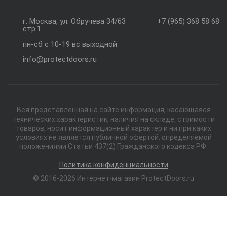
г. Москва, ул. Обручева 34/63
+7 (965) 368 58 68
стр.1
пн-сб с 10-19 вс выходной
info@protectdoors.ru
Вся представленная на сайте информация, касающаяся
технических характеристик, наличия на складе, стоимости
товаров, носит информационный характер и ни при каких
условиях не является публичной офертой, определяемой
положениями Статьи 437(2) Гражданского кодекса РФ.
Политика конфиденциальности
© 2016-2026 Интернет-магазин ProtectDoors.ru