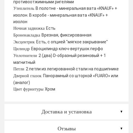
противоотжимными ригелями
В полотне - минеральная вата «KNAUF» +
Утеплитель
изолон. В коробе - минеральная вата «KNAUF» +
изолон
Есть
Ночная задвижка
Врезная, фиксированная
Броненакладка
Есть, с опцией "мягкое закрывание"
Эксцентрик
Евроцилиндр ключ-вертушок перфо
Цилиндр
2 (два) D-образный резиновый + 1
Уплотнители
магнитный
2 петли из легированной стали на подшипнике
Петли
Панорамный со шторкой «FUARO» или
Дверной глазок
(аналог)
Хром
Цвет фурнитуры
Доставка и установка
Отзывы