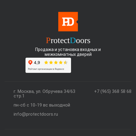
P
rotect
D
oors
Продажа и установка входных и
межкомнатных дверей
г. Москва, ул. Обручева 34/63
+7 (965) 368 58 68
стр.1
пн-сб с 10-19 вс выходной
info@protectdoors.ru