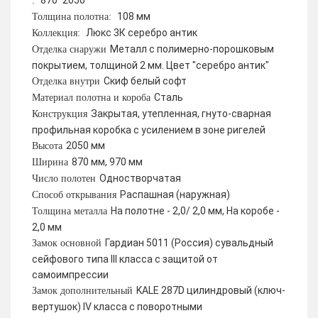
870*2050
:
108 мм
Толщина полотна:
Люкс 3К серебро антик
Коллекция:
Металл с полимерно-порошковым
Отделка снаружи
покрытием, толщиной 2 мм. Цвет "серебро антик"
Скиф белый софт
Отделка внутри
Сталь
Материал полотна и короба
Закрытая, утепленная, гнуто-сварная
Конструкция
профильная коробка с усилением в зоне ригелей
2050 мм
Высота
870 мм, 970 мм
Ширина
Одностворчатая
Число полотен
Распашная (наружная)
Способ открывания
На полотне - 2,0/ 2,0 мм, На коробе -
Толщина металла
2,0 мм
Гардиан 5011 (Россия) сувальдный
Замок основной
сейфового типа III класса с защитой от
самоимпрессии
KALE 287D цилиндровый (ключ-
Замок дополнительный
вертушок) IV класса с поворотными