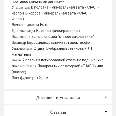
противоотжимными ригелями
В полотне - минеральная вата «KNAUF» +
Утеплитель
изолон. В коробе - минеральная вата «KNAUF» +
изолон
Есть
Ночная задвижка
Врезная, фиксированная
Броненакладка
Есть, с опцией "мягкое закрывание"
Эксцентрик
Евроцилиндр ключ-вертушок перфо
Цилиндр
2 (два) D-образный резиновый + 1
Уплотнители
магнитный
2 петли из легированной стали на подшипнике
Петли
Панорамный со шторкой «FUARO» или
Дверной глазок
(аналог)
Хром
Цвет фурнитуры
Доставка и установка
Отзывы