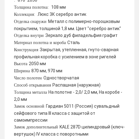
870*2050
:
108 мм
Толщина полотна:
Люкс 3К серебро антик
Коллекция:
Металл с полимерно-порошковым
Отделка снаружи
покрытием, толщиной 1,8 мм. Цвет "серебро антик"
Зеркало дуб филадельфия графит
Отделка внутри
Сталь
Материал полотна и короба
Закрытая, утепленная, гнуто-сварная
Конструкция
профильная коробка с усилением в зоне ригелей
2050 мм
Высота
870 мм, 970 мм
Ширина
Одностворчатая
Число полотен
Распашная (наружная)
Способ открывания
На полотне - 2,0/ 2,0 мм, На коробе -
Толщина металла
2,0 мм
Гардиан 5011 (Россия) сувальдный
Замок основной
сейфового типа III класса с защитой от
самоимпрессии
KALE 287D цилиндровый (ключ-
Замок дополнительный
вертушок) IV класса с поворотными