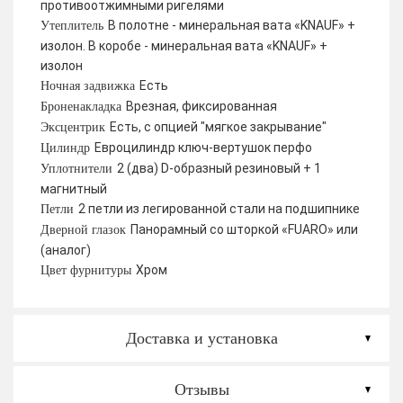
противоотжимными ригелями
В полотне - минеральная вата «KNAUF» +
Утеплитель
изолон. В коробе - минеральная вата «KNAUF» +
изолон
Есть
Ночная задвижка
Врезная, фиксированная
Броненакладка
Есть, с опцией "мягкое закрывание"
Эксцентрик
Евроцилиндр ключ-вертушок перфо
Цилиндр
2 (два) D-образный резиновый + 1
Уплотнители
магнитный
2 петли из легированной стали на подшипнике
Петли
Панорамный со шторкой «FUARO» или
Дверной глазок
(аналог)
Хром
Цвет фурнитуры
Доставка и установка
Отзывы