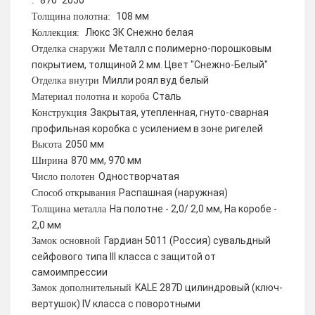
870*2050
:
108 мм
Толщина полотна:
Люкс 3К Снежно белая
Коллекция:
Металл с полимерно-порошковым
Отделка снаружи
покрытием, толщиной 2 мм. Цвет "Снежно-Белый"
Милли роял вуд белый
Отделка внутри
Сталь
Материал полотна и короба
Закрытая, утепленная, гнуто-сварная
Конструкция
профильная коробка с усилением в зоне ригелей
2050 мм
Высота
870 мм, 970 мм
Ширина
Одностворчатая
Число полотен
Распашная (наружная)
Способ открывания
На полотне - 2,0/ 2,0 мм, На коробе -
Толщина металла
2,0 мм
Гардиан 5011 (Россия) сувальдный
Замок основной
сейфового типа III класса с защитой от
самоимпрессии
KALE 287D цилиндровый (ключ-
Замок дополнительный
вертушок) IV класса с поворотными