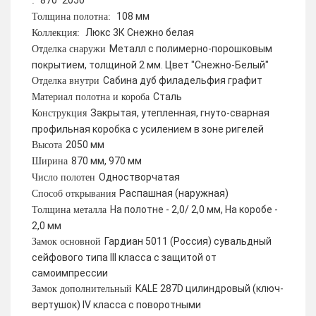
870*2050
:
108 мм
Толщина полотна:
Люкс 3К Снежно белая
Коллекция:
Металл с полимерно-порошковым
Отделка снаружи
покрытием, толщиной 2 мм. Цвет "Снежно-Белый"
Сабина дуб филадельфия графит
Отделка внутри
Сталь
Материал полотна и короба
Закрытая, утепленная, гнуто-сварная
Конструкция
профильная коробка с усилением в зоне ригелей
2050 мм
Высота
870 мм, 970 мм
Ширина
Одностворчатая
Число полотен
Распашная (наружная)
Способ открывания
На полотне - 2,0/ 2,0 мм, На коробе -
Толщина металла
2,0 мм
Гардиан 5011 (Россия) сувальдный
Замок основной
сейфового типа III класса с защитой от
самоимпрессии
KALE 287D цилиндровый (ключ-
Замок дополнительный
вертушок) IV класса с поворотными