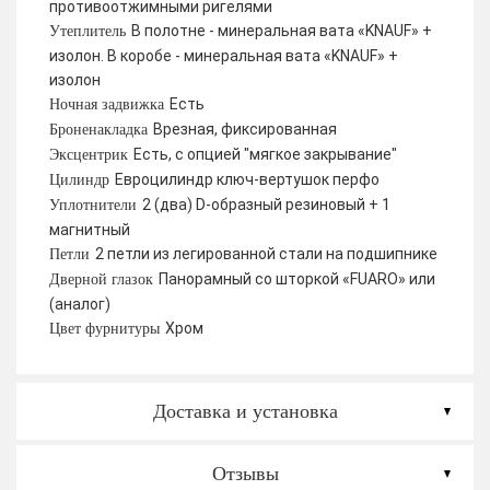
противоотжимными ригелями
В полотне - минеральная вата «KNAUF» +
Утеплитель
изолон. В коробе - минеральная вата «KNAUF» +
изолон
Есть
Ночная задвижка
Врезная, фиксированная
Броненакладка
Есть, с опцией "мягкое закрывание"
Эксцентрик
Евроцилиндр ключ-вертушок перфо
Цилиндр
2 (два) D-образный резиновый + 1
Уплотнители
магнитный
2 петли из легированной стали на подшипнике
Петли
Панорамный со шторкой «FUARO» или
Дверной глазок
(аналог)
Хром
Цвет фурнитуры
Доставка и установка
Отзывы