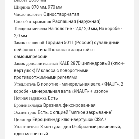
2050 мм
Высота
870 мм, 970 мм
Ширина
Одностворчатая
Число полотен
Распашная (наружная)
Способ открывания
На полотне - 2,0/ 2,0 мм, На коробе -
Толщина металла
2,0 мм
Гардиан 5011 (Россия) сувальдный
Замок основной
сейфового типа III класса с защитой от
самоимпрессии
KALE 287D цилиндровый (ключ-
Замок дополнительный
вертушок) IV класса с поворотными
противоотжимными ригелями
В полотне - минеральная вата «KNAUF». В
Утеплитель
коробе - минеральная вата «KNAUF» + изолон
Есть
Ночная задвижка
Врезная, фиксированная
Броненакладка
Есть, с опцией "мягкое закрывание"
Эксцентрик
Евроцилиндр ключ-вертушок CISA /
Цилиндр
3 контура : два D-образный резиновый,
Уплотнители
один магнитный