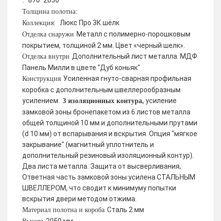
870*2050
:
Толщина полотна:
Люкс Про 3К шёлк
Коллекция:
Металл с полимерно-порошковым
Отделка снаружи
покрытием, толщиной 2 мм. Цвет «черный шелк».
Дополнительный лист металла. МДФ
Отделка внутри
Панель Милли в цвете "Дуб коньяк"
Усиленная гнуто-сварная профильная
Конструкция
коробка с дополнительным швеллерообразным
усилением.
усиление
3 изоляционных контура,
замковой зоны бронепакетом из 6 листов металла
общей толщиной 10 мм и дополнительными прутами
(d 10 мм) от вспарывания и вскрытия. Опция "мягкое
закрывание" (магнитный уплотнитель и
дополнительный резиновый изоляционный контур).
Два листа металла. Защита от высверливания,
Ответная часть замковой зоны усилена СТАЛЬНЫМ
ШВЕЛЛЕРОМ, что сводит к минимуму попытки
вскрытия двери методом отжима.
Сталь 2 мм
Материал полотна и короба