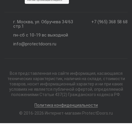
г. Москва, ул. Обручева 34/63
+7 (965) 368 58 68
стр.1
пн-сб с 10-19 вс выходной
info@protectdoors.ru
Вся представленная на сайте информация, касающаяся
технических характеристик, наличия на складе, стоимости
товаров, носит информационный характер и ни при каких
условиях не является публичной офертой, определяемой
положениями Статьи 437(2) Гражданского кодекса РФ.
Политика конфиденциальности
© 2016-2026 Интернет-магазин ProtectDoors.ru