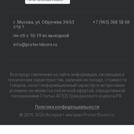
г. Москва, ул. Обручева 34/63
+7 (965) 368 58 68
стр.1
пн-сб с 10-19 вс выходной
info@protectdoors.ru
Вся представленная на сайте информация, касающаяся
технических характеристик, наличия на складе, стоимости
товаров, носит информационный характер и ни при каких
условиях не является публичной офертой, определяемой
положениями Статьи 437(2) Гражданского кодекса РФ.
Политика конфиденциальности
© 2016-2026 Интернет-магазин ProtectDoors.ru