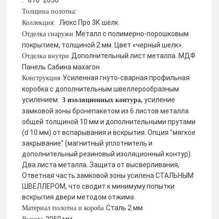
870*2050
:
Толщина полотна:
Люкс Про 3К шёлк
Коллекция:
Металл с полимерно-порошковым
Отделка снаружи
покрытием, толщиной 2 мм. Цвет «черный шелк».
Дополнительный лист металла. МДФ
Отделка внутри
Панель Сабина махагон
Усиленная гнуто-сварная профильная
Конструкция
коробка с дополнительным швеллерообразным
усилением.
усиление
3 изоляционных контура,
замковой зоны бронепакетом из 6 листов металла
общей толщиной 10 мм и дополнительными прутами
(d 10 мм) от вспарывания и вскрытия. Опция "мягкое
закрывание" (магнитный уплотнитель и
дополнительный резиновый изоляционный контур).
Два листа металла. Защита от высверливания,
Ответная часть замковой зоны усилена СТАЛЬНЫМ
ШВЕЛЛЕРОМ, что сводит к минимуму попытки
вскрытия двери методом отжима.
Сталь 2 мм
Материал полотна и короба