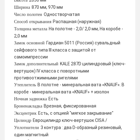
2050 мм
Высота
870 мм, 970 мм
Ширина
Одностворчатая
Число полотен
Распашная (наружная)
Способ открывания
На полотне - 2,0/ 2,0 мм, На коробе -
Толщина металла
2,0 мм
Гардиан 5011 (Россия) сувальдный
Замок основной
сейфового типа III класса с защитой от
самоимпрессии
KALE 287D цилиндровый (ключ-
Замок дополнительный
вертушок) IV класса с поворотными
противоотжимными ригелями
В полотне - минеральная вата «KNAUF». В
Утеплитель
коробе - минеральная вата «KNAUF» + изолон
Есть
Ночная задвижка
Врезная, фиксированная
Броненакладка
Есть, с опцией "мягкое закрывание"
Эксцентрик
Евроцилиндр ключ-вертушок CISA /
Цилиндр
3 контура : два D-образный резиновый,
Уплотнители
один магнитный