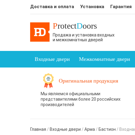
Доставка и оплата
Установка
Гарантия
P
rotect
D
oors
Продажа и установка входных
и межкомнатных дверей
Входные двери
Межкомнатные двери
Оригинальная продукция
Мы являемся официальными
представителями более 20 российских
производителей
Главная
/
Входные двери
/
Арма
/
Бастион
/
Входная