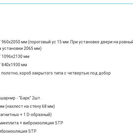
 960х2050 мм (пороговый ус 15 мм. При установке двери на ровны
а установки 2065 мм)
/ 1096х2130 мм
/ 840х1930 мм
 полотно, короб закрытого типа с четвертью под добор
шарнир - "Барк" 2шт.
м (нахлест на стену 68 мм)
магнитных + 1 D-образный)
минплита + виброизоляция STP
иброизоляция STP