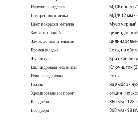
МДФ панель 1
Наружная отделка
МДФ 12 мм - Н
Внутренняя отделка
Муар черный
Цвет покраски металла
цилиндровый 
Замок основной
цилиндровый 
Замок дополнительный
Есть, на оба 
Броненакладка
Крит конфети 
Фурнитура
Ключ-шток (2 
Цилиндровый механизм
есть
Ночная задвижка
на выбор - ну
Глазок
опция - по же
Хромированный порог
860 мм - 123 кг
Вес двери
860 мм - 98 кг,
Вес двери