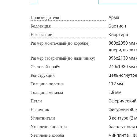
Арма
Производители:
Бастион
Коллекция:
Квартира
Назначение:
860х2050 мм /
Размер монтажный(по коробке)
двери, высот
996х2130 мм 
Размер габаритный(по наличнику)
740х1930 мм 
Световой проём
цельногнутое
Конструкция
112 мм
Толщина полотна
1,8 мм
Толщина металла
Сферический 
Петли
фигурный 80 м
Наличник
3 контура (2 
Уплотнители
базальтовая 
Утепление полотна
минплита + в
Утепление короба