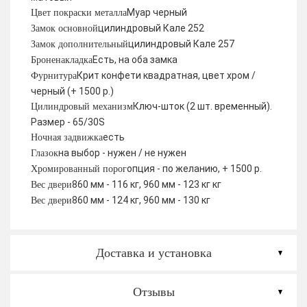
Муар черный
Цвет покраски металла
цилиндровый Кале 252
Замок основной
цилиндровый Кале 257
Замок дополнительный
Есть, на оба замка
Броненакладка
Крит конфети квадратная, цвет хром /
Фурнитура
черный (+ 1500 р.)
Ключ-шток (2 шт. временный).
Цилиндровый механизм
Размер - 65/30S
есть
Ночная задвижка
на выбор - нужен / не нужен
Глазок
опция - по желанию, + 1500 р.
Хромированный порог
860 мм - 116 кг, 960 мм - 123 кг кг
Вес двери
860 мм - 124 кг, 960 мм - 130 кг
Вес двери
Доставка и установка
Отзывы