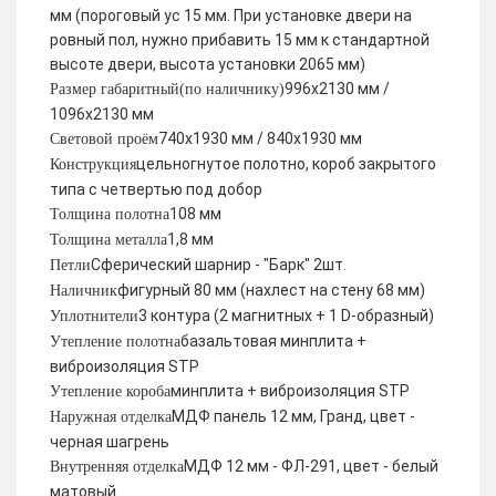
мм (пороговый ус 15 мм. При установке двери на
ровный пол, нужно прибавить 15 мм к стандартной
высоте двери, высота установки 2065 мм)
996х2130 мм /
Размер габаритный(по наличнику)
1096х2130 мм
740х1930 мм / 840х1930 мм
Световой проём
цельногнутое полотно, короб закрытого
Конструкция
типа с четвертью под добор
108 мм
Толщина полотна
1,8 мм
Толщина металла
Сферический шарнир - "Барк" 2шт.
Петли
фигурный 80 мм (нахлест на стену 68 мм)
Наличник
3 контура (2 магнитных + 1 D-образный)
Уплотнители
базальтовая минплита +
Утепление полотна
виброизоляция STP
минплита + виброизоляция STP
Утепление короба
МДФ панель 12 мм, Гранд, цвет -
Наружная отделка
черная шагрень
МДФ 12 мм - ФЛ-291, цвет - белый
Внутренняя отделка
матовый