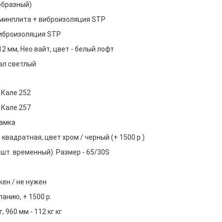
образный)
минплита + виброизоляция STP
иброизоляция STP
 мм, Нео вайт, цвет - белый лофт
ал светлый
Кале 252
Кале 257
замка
квадратная, цвет хром / черный (+ 1500 р.)
шт. временный). Размер - 65/30S
жен / не нужен
ланию, + 1500 р.
, 960 мм - 112 кг кг