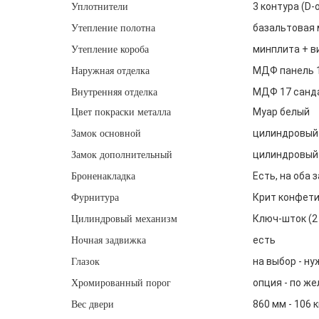
3 контура (D-
Уплотнители
базальтовая 
Утепление полотна
минплита + в
Утепление короба
МДФ панель 12
Наружная отделка
МДФ 17 санд
Внутренняя отделка
Муар белый
Цвет покраски металла
цилиндровый 
Замок основной
цилиндровый 
Замок дополнительный
Есть, на оба 
Броненакладка
Крит конфети 
Фурнитура
Ключ-шток (2 
Цилиндровый механизм
есть
Ночная задвижка
на выбор - ну
Глазок
опция - по же
Хромированный порог
860 мм - 106 кг
Вес двери