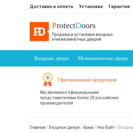
Доставка и оплата
Установка
Гарантия
P
rotect
D
oors
Продажа и установка входных
и межкомнатных дверей
Входные двери
Межкомнатные двери
Оригинальная продукция
Мы являемся официальными
представителями более 20 российских
производителей
Главная
/
Входные двери
/
Арма
/
Нео Вайт
/
Входна