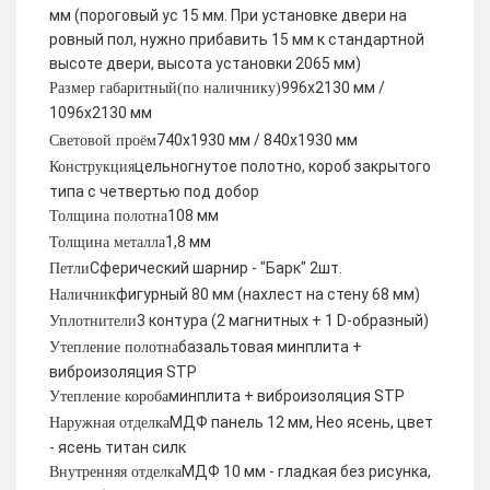
мм (пороговый ус 15 мм. При установке двери на
ровный пол, нужно прибавить 15 мм к стандартной
высоте двери, высота установки 2065 мм)
996х2130 мм /
Размер габаритный(по наличнику)
1096х2130 мм
740х1930 мм / 840х1930 мм
Световой проём
цельногнутое полотно, короб закрытого
Конструкция
типа с четвертью под добор
108 мм
Толщина полотна
1,8 мм
Толщина металла
Сферический шарнир - "Барк" 2шт.
Петли
фигурный 80 мм (нахлест на стену 68 мм)
Наличник
3 контура (2 магнитных + 1 D-образный)
Уплотнители
базальтовая минплита +
Утепление полотна
виброизоляция STP
минплита + виброизоляция STP
Утепление короба
МДФ панель 12 мм, Нео ясень, цвет
Наружная отделка
- ясень титан силк
МДФ 10 мм - гладкая без рисунка,
Внутренняя отделка