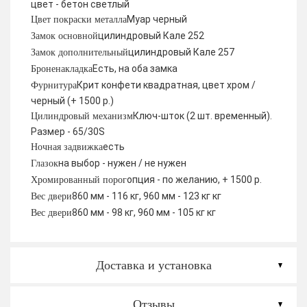
цвет - бетон светлый
Муар черный
Цвет покраски металла
цилиндровый Кале 252
Замок основной
цилиндровый Кале 257
Замок дополнительный
Есть, на оба замка
Броненакладка
Крит конфети квадратная, цвет хром /
Фурнитура
черный (+ 1500 р.)
Ключ-шток (2 шт. временный).
Цилиндровый механизм
Размер - 65/30S
есть
Ночная задвижка
на выбор - нужен / не нужен
Глазок
опция - по желанию, + 1500 р.
Хромированный порог
860 мм - 116 кг, 960 мм - 123 кг кг
Вес двери
860 мм - 98 кг, 960 мм - 105 кг кг
Вес двери
Доставка и установка
Отзывы