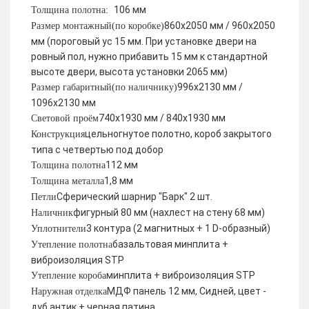
106 мм
Толщина полотна:
860х2050 мм / 960х2050
Размер монтажный(по коробке)
мм (пороговый ус 15 мм. При установке двери на
ровный пол, нужно прибавить 15 мм к стандартной
высоте двери, высота установки 2065 мм)
996х2130 мм /
Размер габаритный(по наличнику)
1096х2130 мм
740х1930 мм / 840х1930 мм
Световой проём
цельногнутое полотно, короб закрытого
Конструкция
типа с четвертью под добор
112 мм
Толщина полотна
1,8 мм
Толщина металла
Сферический шарнир "Барк" 2 шт.
Петли
фигурный 80 мм (нахлест на стену 68 мм)
Наличник
3 контура (2 магнитных + 1 D-образный)
Уплотнители
базальтовая минплита +
Утепление полотна
виброизоляция STP
минплита + виброизоляция STP
Утепление короба
МДФ панель 12 мм, Сидней, цвет -
Наружная отделка
дуб антик + черная патина