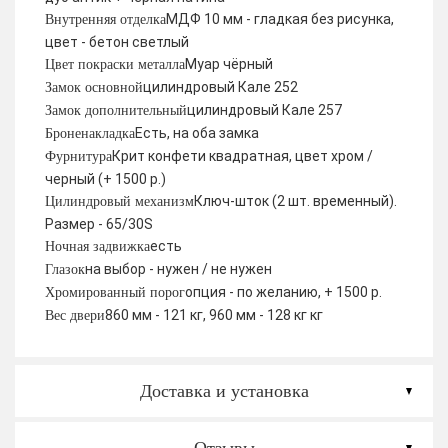
МДФ 10 мм - гладкая без рисунка,
Внутренняя отделка
цвет - бетон светлый
Муар чёрный
Цвет покраски металла
цилиндровый Кале 252
Замок основной
цилиндровый Кале 257
Замок дополнительный
Есть, на оба замка
Броненакладка
Крит конфети квадратная, цвет хром /
Фурнитура
черный (+ 1500 р.)
Ключ-шток (2 шт. временный).
Цилиндровый механизм
Размер - 65/30S
есть
Ночная задвижка
на выбор - нужен / не нужен
Глазок
опция - по желанию, + 1500 р.
Хромированный порог
860 мм - 121 кг, 960 мм - 128 кг кг
Вес двери
Доставка и установка