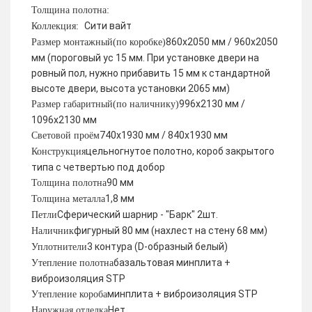
Толщина полотна:
Сити вайт
Коллекция:
860х2050 мм / 960х2050
Размер монтажный(по коробке)
мм (пороговый ус 15 мм. При установке двери на
ровный пол, нужно прибавить 15 мм к стандартной
высоте двери, высота установки 2065 мм)
996х2130 мм /
Размер габаритный(по наличнику)
1096х2130 мм
740х1930 мм / 840х1930 мм
Световой проём
цельногнутое полотно, короб закрытого
Конструкция
типа с четвертью под добор
90 мм
Толщина полотна
1,8 мм
Толщина металла
Сферический шарнир - "Барк" 2шт.
Петли
фигурный 80 мм (нахлест на стену 68 мм)
Наличник
3 контура (D-образный белый)
Уплотнители
базальтовая минплита +
Утепление полотна
виброизоляция STP
минплита + виброизоляция STP
Утепление короба
Нет
Наружная отделка