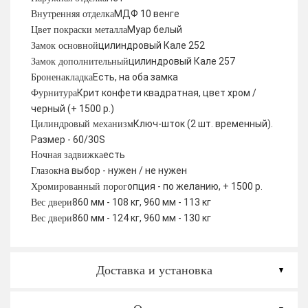
МДФ 10 венге
Внутренняя отделка
Муар белый
Цвет покраски металла
цилиндровый Кале 252
Замок основной
цилиндровый Кале 257
Замок дополнительный
Есть, на оба замка
Броненакладка
Крит конфети квадратная, цвет хром /
Фурнитура
черный (+ 1500 р.)
Ключ-шток (2 шт. временный).
Цилиндровый механизм
Размер - 60/30S
есть
Ночная задвижка
на выбор - нужен / не нужен
Глазок
опция - по желанию, + 1500 р.
Хромированный порог
860 мм - 108 кг, 960 мм - 113 кг
Вес двери
860 мм - 124 кг, 960 мм - 130 кг
Вес двери
Доставка и установка