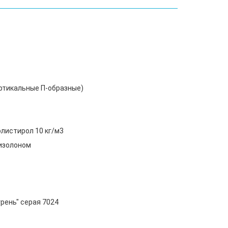
ертикальные П-образные)
олистирол 10 кг/м3
оизолоном
рень" серая 7024