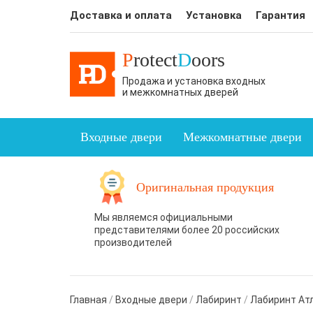
Доставка и оплата
Установка
Гарантия
P
rotect
D
oors
Продажа и установка входных
и межкомнатных дверей
Входные двери
Межкомнатные двери
Оригинальная продукция
Мы являемся официальными
представителями более 20 российских
производителей
Главная
/
Входные двери
/
Лабиринт
/
Лабиринт Ат