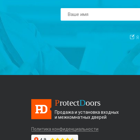
Я
P
rotect
D
oors
Продажа и установка входных
и межкомнатных дверей
Политика конфиденциальности