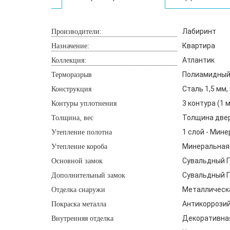
Лабиринт
Производители:
Квартира
Назначение:
Атлантик
Коллекция:
Полиамидный 
Терморазрыв
Сталь 1,5 мм
Конструкция
3 контура (1
Контуры уплотнения
Толщина двери
Толщина, вес
1 слой - Мине
Утепление полотна
Минеральная 
Утепление короба
Сувальдный Га
Основной замок
Сувальдный Га
Дополнительный замок
Металлическа
Отделка снаружи
Антикоррозий
Покраска металла
Декоративная
Внутренняя отделка