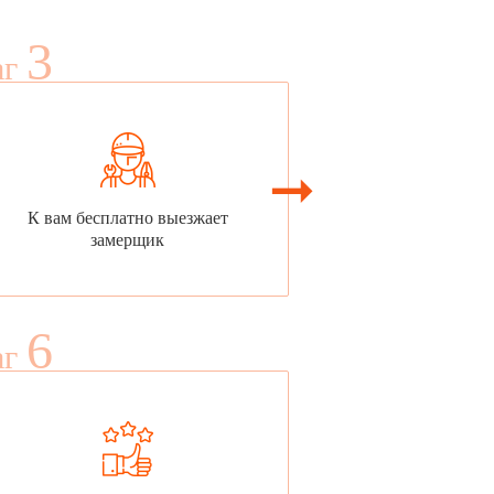
3
аг
К вам бесплатно выезжает
замерщик
6
аг