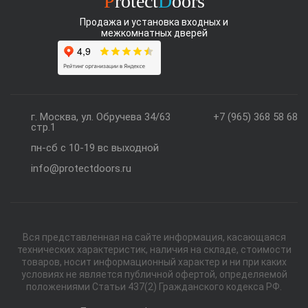
P
rotect
D
oors
Продажа и установка входных и
межкомнатных дверей
г. Москва, ул. Обручева 34/63
+7 (965) 368 58 68
стр.1
пн-сб с 10-19 вс выходной
info@protectdoors.ru
Вся представленная на сайте информация, касающаяся
технических характеристик, наличия на складе, стоимости
товаров, носит информационный характер и ни при каких
условиях не является публичной офертой, определяемой
положениями Статьи 437(2) Гражданского кодекса РФ.