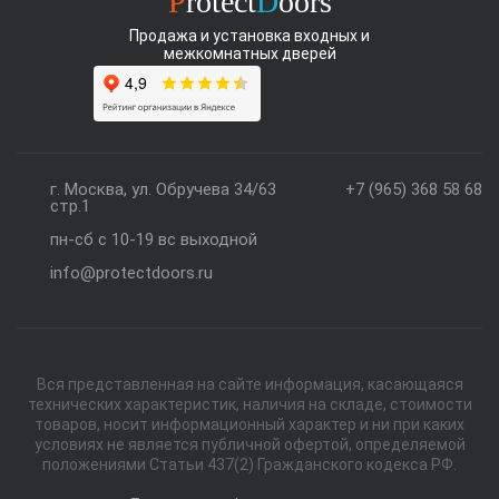
P
rotect
D
oors
Продажа и установка входных и
межкомнатных дверей
г. Москва, ул. Обручева 34/63
+7 (965) 368 58 68
стр.1
пн-сб с 10-19 вс выходной
info@protectdoors.ru
Вся представленная на сайте информация, касающаяся
технических характеристик, наличия на складе, стоимости
товаров, носит информационный характер и ни при каких
условиях не является публичной офертой, определяемой
положениями Статьи 437(2) Гражданского кодекса РФ.