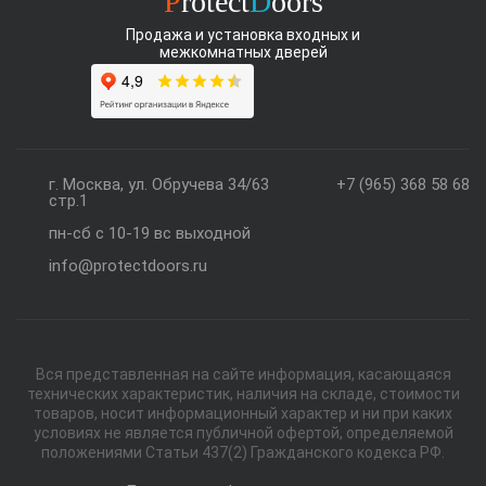
P
rotect
D
oors
Продажа и установка входных и
межкомнатных дверей
г. Москва, ул. Обручева 34/63
+7 (965) 368 58 68
стр.1
пн-сб с 10-19 вс выходной
info@protectdoors.ru
Вся представленная на сайте информация, касающаяся
технических характеристик, наличия на складе, стоимости
товаров, носит информационный характер и ни при каких
условиях не является публичной офертой, определяемой
положениями Статьи 437(2) Гражданского кодекса РФ.