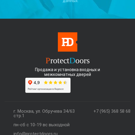
данных.
P
rotect
D
oors
Продажа и установка входных и
межкомнатных дверей
г. Москва, ул. Обручева 34/63
+7 (965) 368 58 68
стр.1
пн-сб с 10-19 вс выходной
info@protectdoors.ru