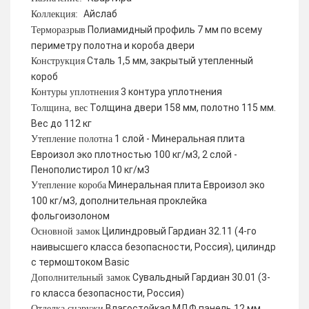
Айслаб
Коллекция:
Полиамидный профиль 7 мм по всему
Терморазрыв
периметру полотна и короба двери
Сталь 1,5 мм, закрытый утепленный
Конструкция
короб
3 контура уплотнения
Контуры уплотнения
Толщина двери 158 мм, полотно 115 мм.
Толщина, вес
Вес до 112 кг
1 слой - Минеральная плита
Утепление полотна
Евроизол эко плотностью 100 кг/м3, 2 слой -
Пенополистирол 10 кг/м3
Минеральная плита Евроизол эко
Утепление короба
100 кг/м3, дополнительная проклейка
фольгоизолоном
Цилиндровый Гардиан 32.11 (4-го
Основной замок
наивысшего класса безопасности, Россия), цилиндр
с термоштоком Basic
Сувальдный Гардиан 30.01 (3-
Дополнительный замок
го класса безопасности, Россия)
Влагостойкая МДФ панель 12 мм
Отделка снаружи