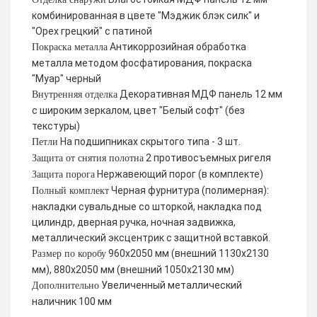
комбинированная в цвете "Мэджик блэк силк" и
"Орех грецкий" с патиной
Антикоррозийная обработка
Покраска металла
металла методом фосфатирования, покраска
"Муар" черный
Декоративная МДФ панель 12 мм
Внутренняя отделка
с широким зеркалом, цвет "Белый софт" (без
текстуры)
На подшипниках скрытого типа - 3 шт.
Петли
2 противосъемных ригеля
Защита от снятия полотна
Нержавеющий порог (в комплекте)
Защита порога
Черная фурнитура (полимерная):
Полный комплект
накладки сувальдные со шторкой, накладка под
цилиндр, дверная ручка, ночная задвижка,
металлический эксцентрик с защитной вставкой.
960х2050 мм (внешний 1130х2130
Размер по коробу
мм), 880х2050 мм (внешний 1050х2130 мм)
Увеличенный металлический
Дополнительно
наличник 100 мм