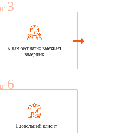
3
аг
К вам бесплатно выезжает
замерщик
6
аг
+ 1 довольный клиент