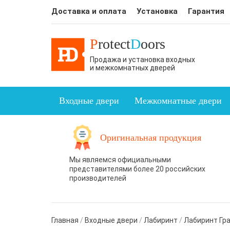
Доставка и оплата
Установка
Гарантия
P
rotect
D
oors
Продажа и установка входных
и межкомнатных дверей
Входные двери
Межкомнатные двери
Оригинальная продукция
Мы являемся официальными
представителями более 20 российских
производителей
Главная
/
Входные двери
/
Лабиринт
/
Лабиринт Гр