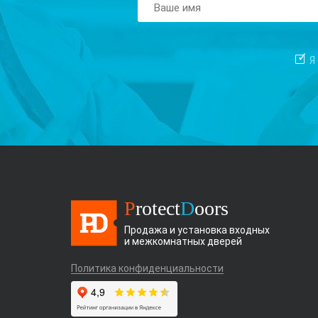
Я
P
rotect
D
oors
Продажа и установка входных
и межкомнатных дверей
Политика конфиденциальности