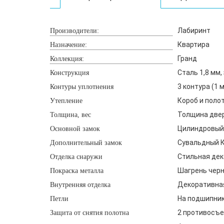
Лабиринт
Производители:
Квартира
Назначение:
Гранд
Коллекция:
Сталь 1,8 мм
Конструкция
3 контура (1
Контуры уплотнения
Короб и поло
Утепление
Толщина двери
Толщина, вес
Цилиндровый 
Основной замок
Сувальдный К
Дополнительный замок
Стильная дек
Отделка снаружи
Шагрень чер
Покраска металла
Декоративная
Внутренняя отделка
На подшипника
Петли
2 противосъе
Защита от снятия полотна