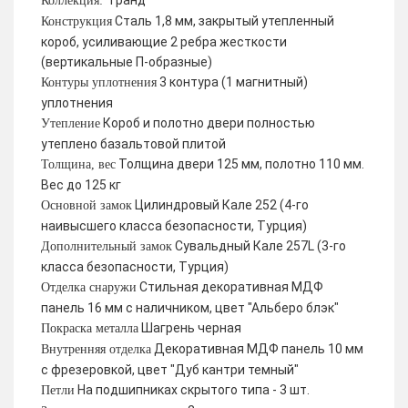
Гранд
Коллекция:
Сталь 1,8 мм, закрытый утепленный
Конструкция
короб, усиливающие 2 ребра жесткости
(вертикальные П-образные)
3 контура (1 магнитный)
Контуры уплотнения
уплотнения
Короб и полотно двери полностью
Утепление
утеплено базальтовой плитой
Толщина двери 125 мм, полотно 110 мм.
Толщина, вес
Вес до 125 кг
Цилиндровый Кале 252 (4-го
Основной замок
наивысшего класса безопасности, Турция)
Сувальдный Кале 257L (3-го
Дополнительный замок
класса безопасности, Турция)
Стильная декоративная МДФ
Отделка снаружи
панель 16 мм с наличником, цвет "Альберо блэк"
Шагрень черная
Покраска металла
Декоративная МДФ панель 10 мм
Внутренняя отделка
с фрезеровкой, цвет "Дуб кантри темный"
На подшипниках скрытого типа - 3 шт.
Петли