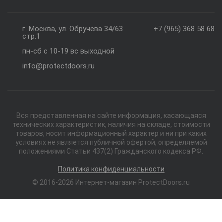
г. Москва, ул. Обручева 34/63
+7 (965) 368 58 68
стр.1
пн-сб с 10-19 вс выходной
info@protectdoors.ru
Вся представленная на сайте информация, касающаяся
технических характеристик, наличия на складе, стоимости
товаров, носит информационный характер и ни при каких
условиях не является публичной офертой, определяемой
положениями Статьи 437(2) Гражданского кодекса РФ.
Политика конфиденциальности
© 2016-2026 Интернет-магазин ProtectDoors.ru