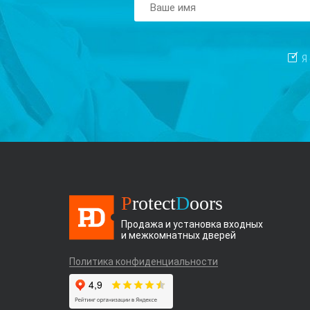
Я
P
rotect
D
oors
Продажа и установка входных
и межкомнатных дверей
Политика конфиденциальности