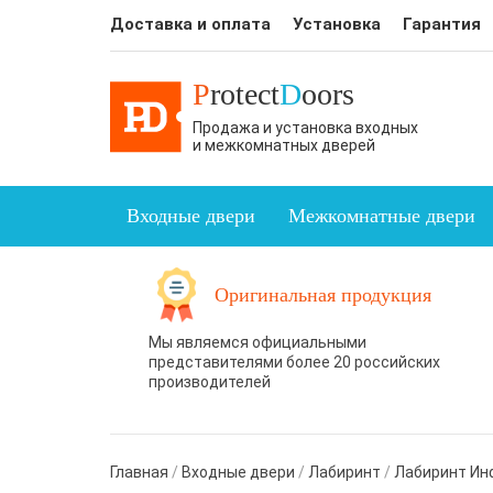
Доставка и оплата
Установка
Гарантия
P
rotect
D
oors
Продажа и установка входных
и межкомнатных дверей
Входные двери
Межкомнатные двери
Оригинальная продукция
Мы являемся официальными
представителями более 20 российских
производителей
Главная
/
Входные двери
/
Лабиринт
/
Лабиринт Ин