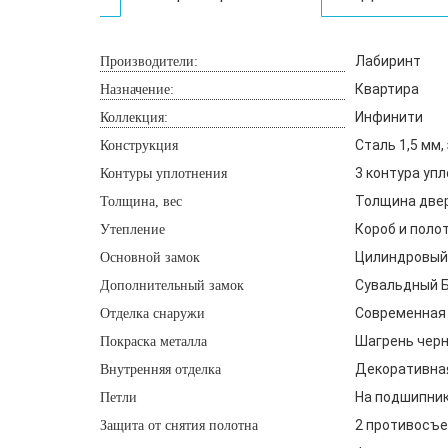
Лабиринт
Производители:
Квартира
Назначение:
Инфинити
Коллекция:
Сталь 1,5 мм
Конструкция
3 контура уп
Контуры уплотнения
Толщина двери
Толщина, вес
Короб и поло
Утепление
Цилиндровый 
Основной замок
Сувальдный Бо
Дополнительный замок
Современная 
Отделка снаружи
Шагрень чер
Покраска металла
Декоративная
Внутренняя отделка
На подшипника
Петли
2 противосъе
Защита от снятия полотна