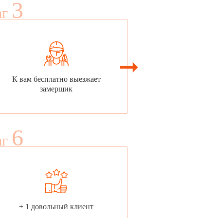
3
аг
К вам бесплатно выезжает
замерщик
6
аг
+ 1 довольный клиент