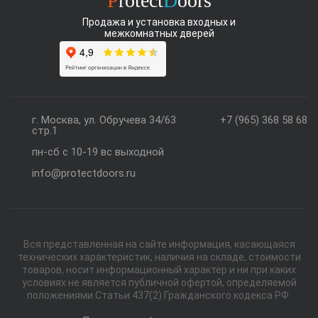
P
rotect
D
oors
Продажа и установка входных и
межкомнатных дверей
г. Москва, ул. Обручева 34/63
+7 (965) 368 58 68
стр.1
пн-сб с 10-19 вс выходной
info@protectdoors.ru
Вся представленная на сайте информация, касающаяся
технических характеристик, наличия на складе, стоимости
товаров, носит информационный характер и ни при каких
условиях не является публичной офертой, определяемой
положениями Статьи 437(2) Гражданского кодекса РФ.