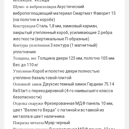
Иссида
Коллекция:
Акустический
Шумо- и виброизоляция
вибропоглощающий материал Смартмат Фаворит 15
(на полотне и коробе)
Сталь 1,8 мм, замковый карман,
Конструкция
закрытый утепленный короб, усиливающие 2 ребра
жесткости (вертикальные П-образные)
3 контура (1 магнитный)
Контуры уплотнения
уплотнения
Толщина двери 125 мм, полотно 105 мм.
Толщина, вес
Вес до 110 кг
Короб и полотно двери полностью
Утепление
утеплено базальтовой плитой
Двухсистемный замок Гардиан 75.14
Основной замок
ReStart с перекодировкой (4-го наивысшего класса
безопасности)
Фрезерованная МДФ панель 10 мм,
Отделка снаружи
цвет "Веллюто Верде" с патиной и вставкой из
металла в цвет наличника
Муар черный
Покраска металла