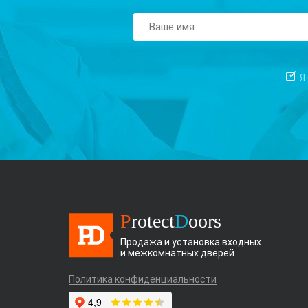
Я
P
rotect
D
oors
Продажа и установка входных
и межкомнатных дверей
Политика конфиденциальности