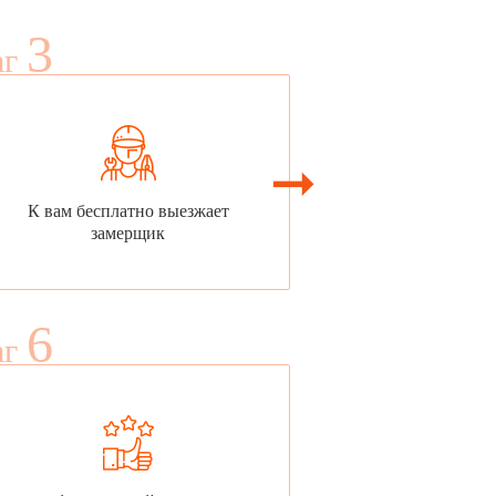
3
аг
К вам бесплатно выезжает
замерщик
6
аг