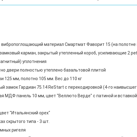
 вибропоглощающий материал Смартмат Фаворит 15 (на полотне 
, замковый карман, закрытый утепленный короб, усиливающие 2 р
 магнитный) уплотнения
тно двери полностью утеплено базальтовой плитой
 125 мм, полотно 105 мм. Вес до 110 кг
й замок Гардиан 75.14 ReStart с перекодировкой (4-го наивысшег
я МДФ панель 10 мм, цвет "Веллюто Верде" с патиной и вставкой
цвет "Итальянский орех"
х скрытого типа - 3 шт.
мных ригеля