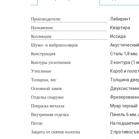
Лабиринт
Производители:
Квартира
Назначение:
Иссида
Коллекция:
Акустический
Шумо- и виброизоляция
Сталь 1,8 мм
Конструкция
3 контура (1
Контуры уплотнения
Короб и поло
Утепление
Толщина двери
Толщина, вес
Двухсистемны
Основной замок
Фрезерованна
Отделка снаружи
Муар черный
Покраска металла
Панель 6 мм, 
Внутренняя отделка
На подшипника
Петли
2 противосъе
Защита от снятия полотна