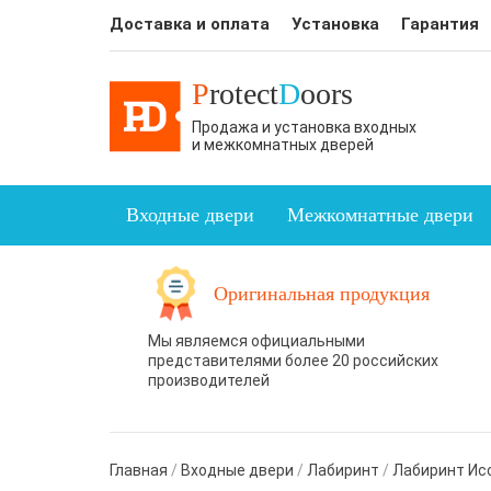
Доставка и оплата
Установка
Гарантия
P
rotect
D
oors
Продажа и установка входных
и межкомнатных дверей
Входные двери
Межкомнатные двери
Оригинальная продукция
Мы являемся официальными
представителями более 20 российских
производителей
Главная
/
Входные двери
/
Лабиринт
/
Лабиринт Ис