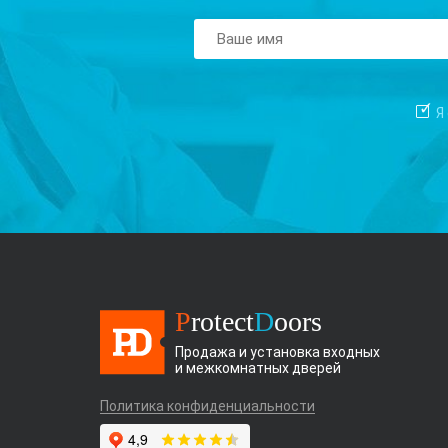
Я
P
rotect
D
oors
Продажа и установка входных
и межкомнатных дверей
Политика конфиденциальности