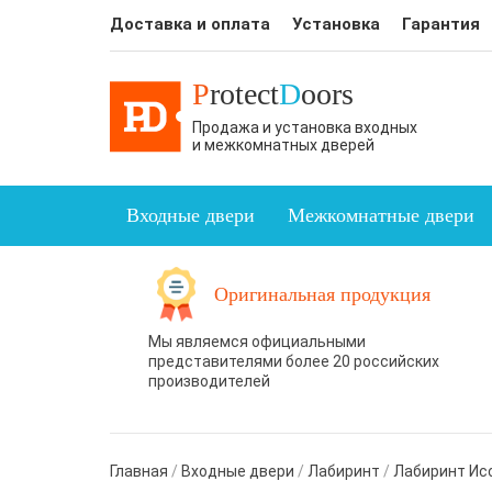
Доставка и оплата
Установка
Гарантия
P
rotect
D
oors
Продажа и установка входных
и межкомнатных дверей
Входные двери
Межкомнатные двери
Оригинальная продукция
Мы являемся официальными
представителями более 20 российских
производителей
Главная
/
Входные двери
/
Лабиринт
/
Лабиринт Ис