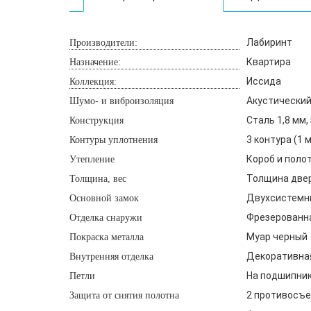
Лабиринт
Производители:
Квартира
Назначение:
Иссида
Коллекция:
Акустический
Шумо- и виброизоляция
Сталь 1,8 мм
Конструкция
3 контура (1
Контуры уплотнения
Короб и поло
Утепление
Толщина двери
Толщина, вес
Двухсистемны
Основной замок
Фрезерованна
Отделка снаружи
Муар черный
Покраска металла
Декоративная
Внутренняя отделка
На подшипника
Петли
2 противосъе
Защита от снятия полотна