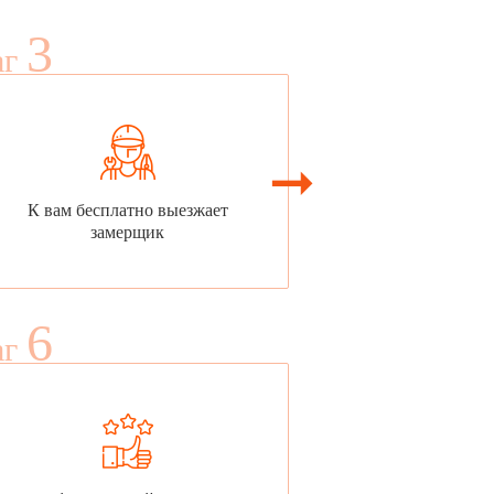
3
аг
К вам бесплатно выезжает
замерщик
6
аг