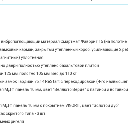
 вибропоглощающий материал Смартмат Фаворит 15 (на полотне 
, замковый карман, закрытый утепленный короб, усиливающие 2 р
 магнитный) уплотнения
тно двери полностью утеплено базальтовой плитой
 125 мм, полотно 105 мм. Вес до 110 кг
й замок Гардиан 75.14 ReStart с перекодировкой (4-го наивысшег
я МДФ панель 10 мм, цвет "Веллюто Верде" с патиной и вставкой
 МДФ панель 10 мм с покрытием VINORIT, цвет "Золотой дуб"
х скрытого типа - 3 шт.
мных ригеля