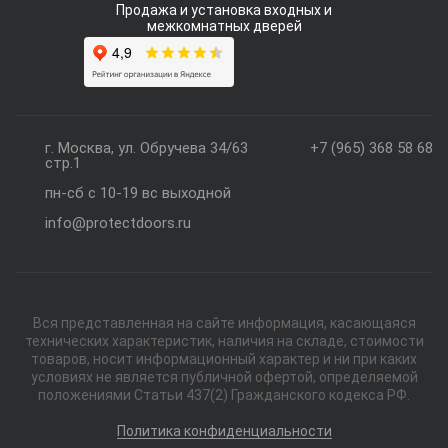
Продажа и установка входных и
межкомнатных дверей
г. Москва, ул. Обручева 34/63
+7 (965) 368 58 68
стр.1
пн-сб с 10-19 вс выходной
info@protectdoors.ru
Вся представленная на сайте информация, касающаяся
технических характеристик, наличия на складе, стоимости
товаров, носит информационный характер и ни при каких
условиях не является публичной офертой, определяемой
положениями Статьи 437(2) Гражданского кодекса РФ.
Политика конфиденциальности