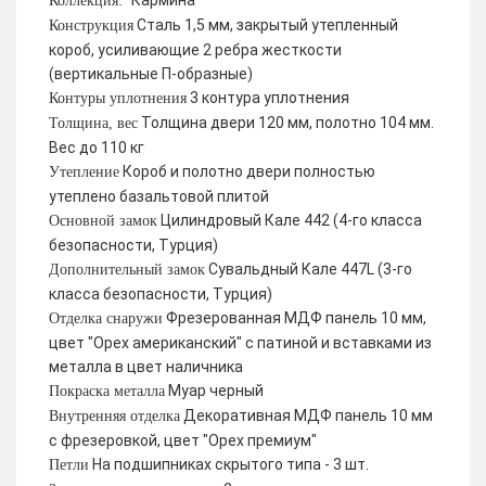
Кармина
Коллекция:
Сталь 1,5 мм, закрытый утепленный
Конструкция
короб, усиливающие 2 ребра жесткости
(вертикальные П-образные)
3 контура уплотнения
Контуры уплотнения
Толщина двери 120 мм, полотно 104 мм.
Толщина, вес
Вес до 110 кг
Короб и полотно двери полностью
Утепление
утеплено базальтовой плитой
Цилиндровый Кале 442 (4-го класса
Основной замок
безопасности, Турция)
Сувальдный Кале 447L (3-го
Дополнительный замок
класса безопасности, Турция)
Фрезерованная МДФ панель 10 мм,
Отделка снаружи
цвет "Орех американский" с патиной и вставками из
металла в цвет наличника
Муар черный
Покраска металла
Декоративная МДФ панель 10 мм
Внутренняя отделка
с фрезеровкой, цвет "Орех премиум"
На подшипниках скрытого типа - 3 шт.
Петли