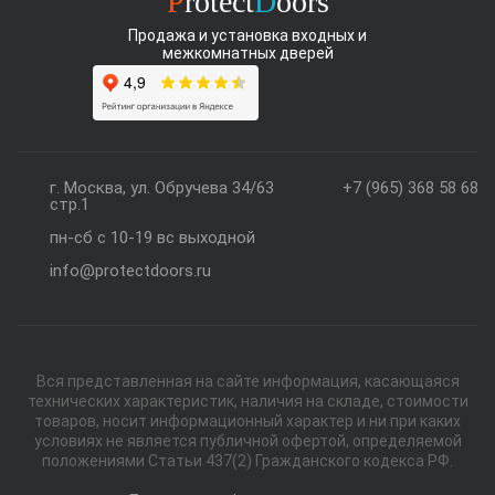
P
rotect
D
oors
Продажа и установка входных и
межкомнатных дверей
г. Москва, ул. Обручева 34/63
+7 (965) 368 58 68
стр.1
пн-сб с 10-19 вс выходной
info@protectdoors.ru
Вся представленная на сайте информация, касающаяся
технических характеристик, наличия на складе, стоимости
товаров, носит информационный характер и ни при каких
условиях не является публичной офертой, определяемой
положениями Статьи 437(2) Гражданского кодекса РФ.