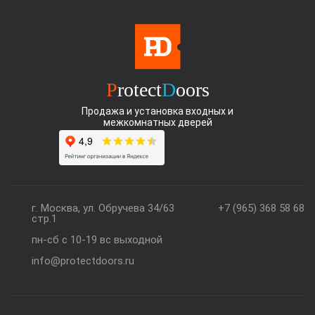
P
rotect
D
oors
Продажа и установка входных и
межкомнатных дверей
г. Москва, ул. Обручева 34/63
+7 (965) 368 58 68
стр.1
пн-сб с 10-19 вс выходной
info@protectdoors.ru