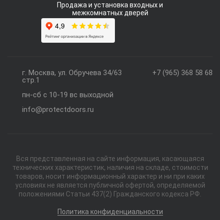
Продажа и установка входных и
межкомнатных дверей
г. Москва, ул. Обручева 34/63
+7 (965) 368 58 68
стр.1
пн-сб с 10-19 вс выходной
info@protectdoors.ru
Вся представленная на сайте информация, касающаяся
технических характеристик, наличия на складе, стоимости
товаров, носит информационный характер и ни при каких
условиях не является публичной офертой, определяемой
положениями Статьи 437(2) Гражданского кодекса РФ.
Политика конфиденциальности