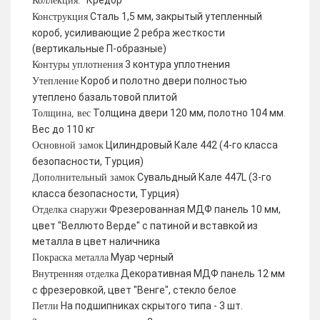
Кредор
Коллекция:
Сталь 1,5 мм, закрытый утепленный
Конструкция
короб, усиливающие 2 ребра жесткости
(вертикальные П-образные)
3 контура уплотнения
Контуры уплотнения
Короб и полотно двери полностью
Утепление
утеплено базальтовой плитой
Толщина двери 120 мм, полотно 104 мм.
Толщина, вес
Вес до 110 кг
Цилиндровый Кале 442 (4-го класса
Основной замок
безопасности, Турция)
Сувальдный Кале 447L (3-го
Дополнительный замок
класса безопасности, Турция)
Фрезерованная МДФ панель 10 мм,
Отделка снаружи
цвет "Веллюто Верде" с патиной и вставкой из
металла в цвет наличника
Муар черный
Покраска металла
Декоративная МДФ панель 12 мм
Внутренняя отделка
с фрезеровкой, цвет "Венге", стекло белое
На подшипниках скрытого типа - 3 шт.
Петли