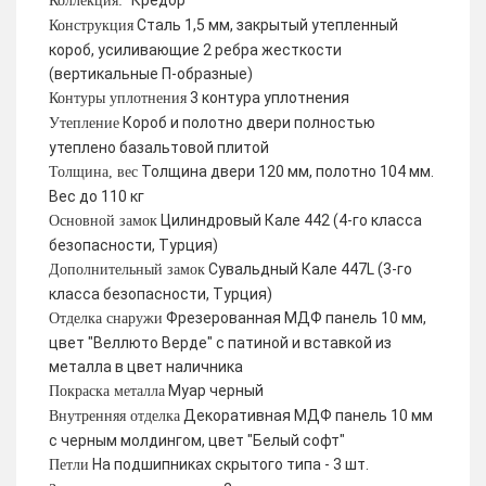
Кредор
Коллекция:
Сталь 1,5 мм, закрытый утепленный
Конструкция
короб, усиливающие 2 ребра жесткости
(вертикальные П-образные)
3 контура уплотнения
Контуры уплотнения
Короб и полотно двери полностью
Утепление
утеплено базальтовой плитой
Толщина двери 120 мм, полотно 104 мм.
Толщина, вес
Вес до 110 кг
Цилиндровый Кале 442 (4-го класса
Основной замок
безопасности, Турция)
Сувальдный Кале 447L (3-го
Дополнительный замок
класса безопасности, Турция)
Фрезерованная МДФ панель 10 мм,
Отделка снаружи
цвет "Веллюто Верде" с патиной и вставкой из
металла в цвет наличника
Муар черный
Покраска металла
Декоративная МДФ панель 10 мм
Внутренняя отделка
с черным молдингом, цвет "Белый софт"
На подшипниках скрытого типа - 3 шт.
Петли