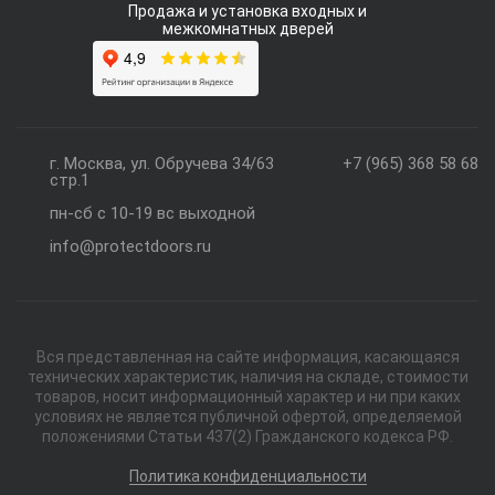
Продажа и установка входных и
межкомнатных дверей
г. Москва, ул. Обручева 34/63
+7 (965) 368 58 68
стр.1
пн-сб с 10-19 вс выходной
info@protectdoors.ru
Вся представленная на сайте информация, касающаяся
технических характеристик, наличия на складе, стоимости
товаров, носит информационный характер и ни при каких
условиях не является публичной офертой, определяемой
положениями Статьи 437(2) Гражданского кодекса РФ.
Политика конфиденциальности